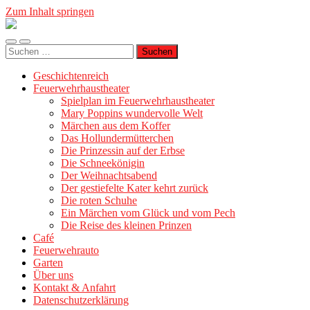
Zum Inhalt springen
Geschichtenreich
Mobile-
Suchfeld
Suche
Menü
ein-/ausblenden
nach:
ein-/ausblenden
Geschichtenreich
Feuerwehrhaustheater
Spielplan im Feuerwehrhaustheater
Mary Poppins wundervolle Welt
Märchen aus dem Koffer
Das Hollundermütterchen
Die Prinzessin auf der Erbse
Die Schneekönigin
Der Weihnachtsabend
Der gestiefelte Kater kehrt zurück
Die roten Schuhe
Ein Märchen vom Glück und vom Pech
Die Reise des kleinen Prinzen
Café
Feuerwehrauto
Garten
Über uns
Kontakt & Anfahrt
Datenschutzerklärung