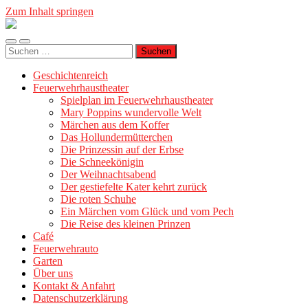
Zum Inhalt springen
Geschichtenreich
Mobile-
Suchfeld
Suche
Menü
ein-/ausblenden
nach:
ein-/ausblenden
Geschichtenreich
Feuerwehrhaustheater
Spielplan im Feuerwehrhaustheater
Mary Poppins wundervolle Welt
Märchen aus dem Koffer
Das Hollundermütterchen
Die Prinzessin auf der Erbse
Die Schneekönigin
Der Weihnachtsabend
Der gestiefelte Kater kehrt zurück
Die roten Schuhe
Ein Märchen vom Glück und vom Pech
Die Reise des kleinen Prinzen
Café
Feuerwehrauto
Garten
Über uns
Kontakt & Anfahrt
Datenschutzerklärung