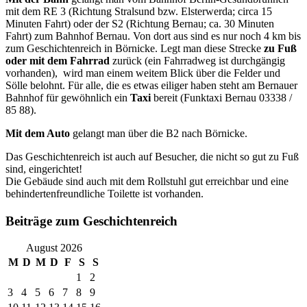
mit dem RE 3 (Richtung Stralsund bzw. Elsterwerda; circa 15
Minuten Fahrt) oder der S2 (Richtung Bernau; ca. 30 Minuten
Fahrt) zum Bahnhof Bernau. Von dort aus sind es nur noch 4 km bis
zum Geschichtenreich in Börnicke. Legt man diese Strecke
zu Fuß
oder mit dem Fahrrad
zurück (ein Fahrradweg ist durchgängig
vorhanden), wird man einem weitem Blick über die Felder und
Sölle belohnt. Für alle, die es etwas eiliger haben steht am Bernauer
Bahnhof für gewöhnlich ein
Taxi
bereit (Funktaxi Bernau 03338 /
85 88).
Mit dem Auto
gelangt man über die B2 nach Börnicke.
Das Geschichtenreich ist auch auf Besucher, die nicht so gut zu Fuß
sind, eingerichtet!
Die Gebäude sind auch mit dem Rollstuhl gut erreichbar und eine
behindertenfreundliche Toilette ist vorhanden.
Beiträge zum Geschichtenreich
August 2026
M
D
M
D
F
S
S
1
2
3
4
5
6
7
8
9