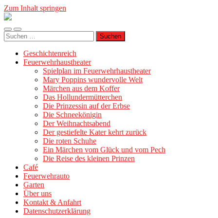
Zum Inhalt springen
Geschichtenreich
Mobile-
Suchfeld
Suche
Menü
ein-/ausblenden
nach:
ein-/ausblenden
Geschichtenreich
Feuerwehrhaustheater
Spielplan im Feuerwehrhaustheater
Mary Poppins wundervolle Welt
Märchen aus dem Koffer
Das Hollundermütterchen
Die Prinzessin auf der Erbse
Die Schneekönigin
Der Weihnachtsabend
Der gestiefelte Kater kehrt zurück
Die roten Schuhe
Ein Märchen vom Glück und vom Pech
Die Reise des kleinen Prinzen
Café
Feuerwehrauto
Garten
Über uns
Kontakt & Anfahrt
Datenschutzerklärung