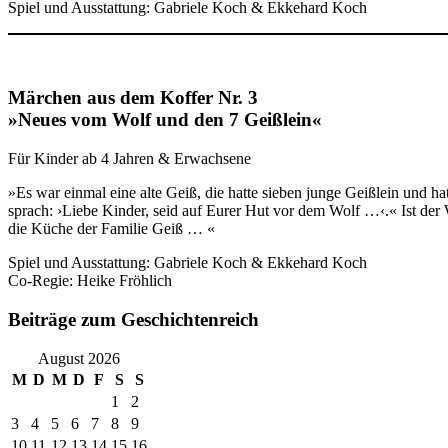
Spiel und Ausstattung: Gabriele Koch & Ekkehard Koch
Märchen aus dem Koffer Nr. 3
»
Neues vom Wolf und den 7 Geißlein
«
Für Kinder ab 4 Jahren & Erwachsene
»Es war einmal eine alte Geiß, die hatte sieben junge Geißlein und hatt
sprach: ›Liebe Kinder, seid auf Eurer Hut vor dem Wolf …‹.« Ist de
die Küche der Familie Geiß … «
Spiel und Ausstattung: Gabriele Koch & Ekkehard Koch
Co-Regie: Heike Fröhlich
Beiträge zum Geschichtenreich
August 2026
M
D
M
D
F
S
S
1
2
3
4
5
6
7
8
9
10
11
12
13
14
15
16