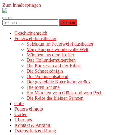
Zum Inhalt springen
Geschichtenreich
Mobile-
Suchfeld
Suche
Menü
ein-/ausblenden
nach:
ein-/ausblenden
Geschichtenreich
Feuerwehrhaustheater
Spielplan im Feuerwehrhaustheater
Mary Poppins wundervolle Welt
Märchen aus dem Koffer
Das Hollundermütterchen
Die Prinzessin auf der Erbse
Die Schneekönigin
Der Weihnachtsabend
Der gestiefelte Kater kehrt zurück
Die roten Schuhe
Ein Märchen vom Glück und vom Pech
Die Reise des kleinen Prinzen
Café
Feuerwehrauto
Garten
Über uns
Kontakt & Anfahrt
Datenschutzerklärung