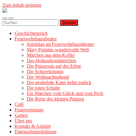
Zum Inhalt springen
Geschichtenreich
Mobile-
Suchfeld
Suche
Menü
ein-/ausblenden
nach:
ein-/ausblenden
Geschichtenreich
Feuerwehrhaustheater
Spielplan im Feuerwehrhaustheater
Mary Poppins wundervolle Welt
Märchen aus dem Koffer
Das Hollundermütterchen
Die Prinzessin auf der Erbse
Die Schneekönigin
Der Weihnachtsabend
Der gestiefelte Kater kehrt zurück
Die roten Schuhe
Ein Märchen vom Glück und vom Pech
Die Reise des kleinen Prinzen
Café
Feuerwehrauto
Garten
Über uns
Kontakt & Anfahrt
Datenschutzerklärung