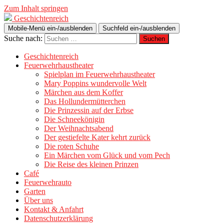
Zum Inhalt springen
Geschichtenreich
Mobile-Menü ein-/ausblenden
Suchfeld ein-/ausblenden
Suche nach:
Geschichtenreich
Feuerwehrhaustheater
Spielplan im Feuerwehrhaustheater
Mary Poppins wundervolle Welt
Märchen aus dem Koffer
Das Hollundermütterchen
Die Prinzessin auf der Erbse
Die Schneekönigin
Der Weihnachtsabend
Der gestiefelte Kater kehrt zurück
Die roten Schuhe
Ein Märchen vom Glück und vom Pech
Die Reise des kleinen Prinzen
Café
Feuerwehrauto
Garten
Über uns
Kontakt & Anfahrt
Datenschutzerklärung