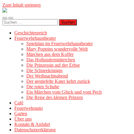
Zum Inhalt springen
Geschichtenreich
Mobile-
Suchfeld
Suche
Menü
ein-/ausblenden
nach:
ein-/ausblenden
Geschichtenreich
Feuerwehrhaustheater
Spielplan im Feuerwehrhaustheater
Mary Poppins wundervolle Welt
Märchen aus dem Koffer
Das Hollundermütterchen
Die Prinzessin auf der Erbse
Die Schneekönigin
Der Weihnachtsabend
Der gestiefelte Kater kehrt zurück
Die roten Schuhe
Ein Märchen vom Glück und vom Pech
Die Reise des kleinen Prinzen
Café
Feuerwehrauto
Garten
Über uns
Kontakt & Anfahrt
Datenschutzerklärung