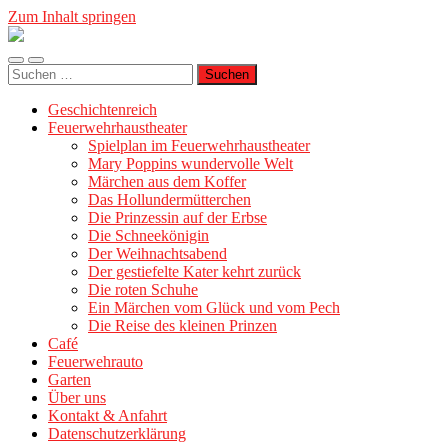
Zum Inhalt springen
Geschichtenreich
Mobile-
Suchfeld
Suche
Menü
ein-/ausblenden
nach:
ein-/ausblenden
Geschichtenreich
Feuerwehrhaustheater
Spielplan im Feuerwehrhaustheater
Mary Poppins wundervolle Welt
Märchen aus dem Koffer
Das Hollundermütterchen
Die Prinzessin auf der Erbse
Die Schneekönigin
Der Weihnachtsabend
Der gestiefelte Kater kehrt zurück
Die roten Schuhe
Ein Märchen vom Glück und vom Pech
Die Reise des kleinen Prinzen
Café
Feuerwehrauto
Garten
Über uns
Kontakt & Anfahrt
Datenschutzerklärung