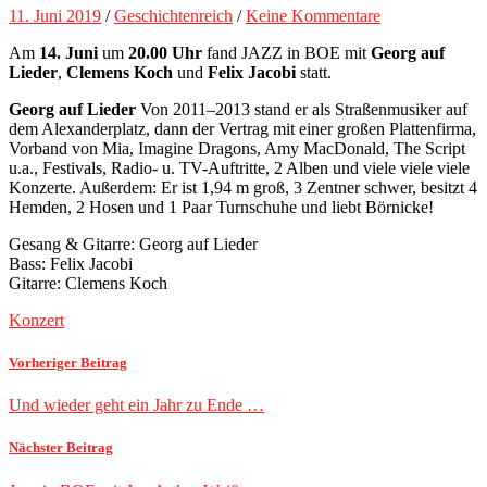
11. Juni 2019
/
Geschichtenreich
/
Keine Kommentare
Am
14. Juni
um
20.00 Uhr
fand JAZZ in BOE mit
Georg auf
Lieder
,
Clemens Koch
und
Felix Jacobi
statt.
Georg auf Lieder
Von 2011–2013 stand er als Straßenmusiker auf
dem Alexanderplatz, dann der Vertrag mit einer großen Plattenfirma,
Vorband von Mia, Imagine Dragons, Amy MacDonald, The Script
u.a., Festivals, Radio- u. TV-Auftritte, 2 Alben und viele viele viele
Konzerte. Außerdem: Er ist 1,94 m groß, 3 Zentner schwer, besitzt 4
Hemden, 2 Hosen und 1 Paar Turnschuhe und liebt Börnicke!
Gesang & Gitarre: Georg auf Lieder
Bass: Felix Jacobi
Gitarre: Clemens Koch
Konzert
Vorheriger Beitrag
Und wieder geht ein Jahr zu Ende …
Nächster Beitrag