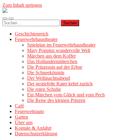
Zum Inhalt springen
Geschichtenreich
Mobile-
Suchfeld
Suche
Menü
ein-/ausblenden
nach:
ein-/ausblenden
Geschichtenreich
Feuerwehrhaustheater
Spielplan im Feuerwehrhaustheater
Mary Poppins wundervolle Welt
Märchen aus dem Koffer
Das Hollundermütterchen
Die Prinzessin auf der Erbse
Die Schneekönigin
Der Weihnachtsabend
Der gestiefelte Kater kehrt zurück
Die roten Schuhe
Ein Märchen vom Glück und vom Pech
Die Reise des kleinen Prinzen
Café
Feuerwehrauto
Garten
Über uns
Kontakt & Anfahrt
Datenschutzerklärung