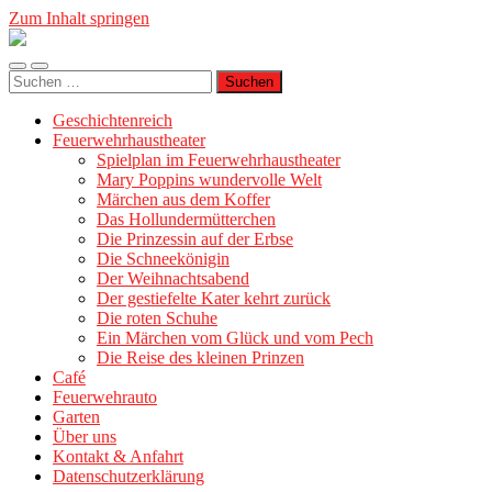
Zum Inhalt springen
Geschichtenreich
Mobile-
Suchfeld
Suche
Menü
ein-/ausblenden
nach:
ein-/ausblenden
Geschichtenreich
Feuerwehrhaustheater
Spielplan im Feuerwehrhaustheater
Mary Poppins wundervolle Welt
Märchen aus dem Koffer
Das Hollundermütterchen
Die Prinzessin auf der Erbse
Die Schneekönigin
Der Weihnachtsabend
Der gestiefelte Kater kehrt zurück
Die roten Schuhe
Ein Märchen vom Glück und vom Pech
Die Reise des kleinen Prinzen
Café
Feuerwehrauto
Garten
Über uns
Kontakt & Anfahrt
Datenschutzerklärung