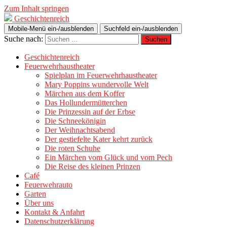
Zum Inhalt springen
Geschichtenreich
Mobile-Menü ein-/ausblenden
Suchfeld ein-/ausblenden
Suche nach:
Geschichtenreich
Feuerwehrhaustheater
Spielplan im Feuerwehrhaustheater
Mary Poppins wundervolle Welt
Märchen aus dem Koffer
Das Hollundermütterchen
Die Prinzessin auf der Erbse
Die Schneekönigin
Der Weihnachtsabend
Der gestiefelte Kater kehrt zurück
Die roten Schuhe
Ein Märchen vom Glück und vom Pech
Die Reise des kleinen Prinzen
Café
Feuerwehrauto
Garten
Über uns
Kontakt & Anfahrt
Datenschutzerklärung