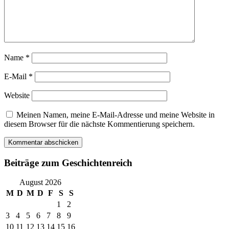
Name
*
E-Mail
*
Website
Meinen Namen, meine E-Mail-Adresse und meine Website in
diesem Browser für die nächste Kommentierung speichern.
Beiträge zum Geschichtenreich
August 2026
M
D
M
D
F
S
S
1
2
3
4
5
6
7
8
9
10
11
12
13
14
15
16