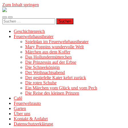
Zum Inhalt springen
Geschichtenreich
Mobile-
Suchfeld
Suche
Menü
ein-/ausblenden
nach:
ein-/ausblenden
Geschichtenreich
Feuerwehrhaustheater
Spielplan im Feuerwehrhaustheater
Mary Poppins wundervolle Welt
Märchen aus dem Koffer
Das Hollundermütterchen
Die Prinzessin auf der Erbse
Die Schneekönigin
Der Weihnachtsabend
Der gestiefelte Kater kehrt zurück
Die roten Schuhe
Ein Märchen vom Glück und vom Pech
Die Reise des kleinen Prinzen
Café
Feuerwehrauto
Garten
Über uns
Kontakt & Anfahrt
Datenschutzerklärung