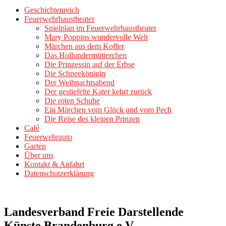
Geschichtenreich
Feuerwehrhaustheater
Spielplan im Feuerwehrhaustheater
Mary Poppins wundervolle Welt
Märchen aus dem Koffer
Das Hollundermütterchen
Die Prinzessin auf der Erbse
Die Schneekönigin
Der Weihnachtsabend
Der gestiefelte Kater kehrt zurück
Die roten Schuhe
Ein Märchen vom Glück und vom Pech
Die Reise des kleinen Prinzen
Café
Feuerwehrauto
Garten
Über uns
Kontakt & Anfahrt
Datenschutzerklärung
Landesverband Freie Darstellende
Künste Brandenburg e.V.