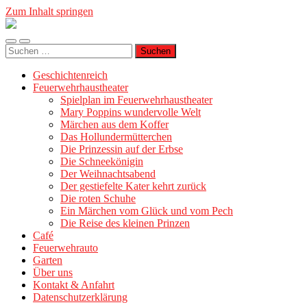
Zum Inhalt springen
Geschichtenreich
Mobile-
Suchfeld
Suche
Menü
ein-/ausblenden
nach:
ein-/ausblenden
Geschichtenreich
Feuerwehrhaustheater
Spielplan im Feuerwehrhaustheater
Mary Poppins wundervolle Welt
Märchen aus dem Koffer
Das Hollundermütterchen
Die Prinzessin auf der Erbse
Die Schneekönigin
Der Weihnachtsabend
Der gestiefelte Kater kehrt zurück
Die roten Schuhe
Ein Märchen vom Glück und vom Pech
Die Reise des kleinen Prinzen
Café
Feuerwehrauto
Garten
Über uns
Kontakt & Anfahrt
Datenschutzerklärung