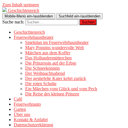
Zum Inhalt springen
Geschichtenreich
Mobile-Menü ein-/ausblenden
Suchfeld ein-/ausblenden
Suche nach:
Geschichtenreich
Feuerwehrhaustheater
Spielplan im Feuerwehrhaustheater
Mary Poppins wundervolle Welt
Märchen aus dem Koffer
Das Hollundermütterchen
Die Prinzessin auf der Erbse
Die Schneekönigin
Der Weihnachtsabend
Der gestiefelte Kater kehrt zurück
Die roten Schuhe
Ein Märchen vom Glück und vom Pech
Die Reise des kleinen Prinzen
Café
Feuerwehrauto
Garten
Über uns
Kontakt & Anfahrt
Datenschutzerklärung