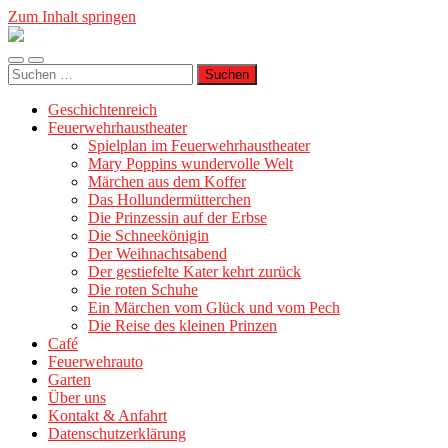
Zum Inhalt springen
Geschichtenreich
Mobile-
Suchfeld
Suche
Menü
ein-/ausblenden
nach:
ein-/ausblenden
Geschichtenreich
Feuerwehrhaustheater
Spielplan im Feuerwehrhaustheater
Mary Poppins wundervolle Welt
Märchen aus dem Koffer
Das Hollundermütterchen
Die Prinzessin auf der Erbse
Die Schneekönigin
Der Weihnachtsabend
Der gestiefelte Kater kehrt zurück
Die roten Schuhe
Ein Märchen vom Glück und vom Pech
Die Reise des kleinen Prinzen
Café
Feuerwehrauto
Garten
Über uns
Kontakt & Anfahrt
Datenschutzerklärung