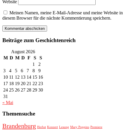
Website
Meinen Namen, meine E-Mail-Adresse und meine Website in
diesem Browser für die nächste Kommentierung speichern.
Beiträge zum Geschichtenreich
August 2026
M
D
M
D
F
S
S
1
2
3
4
5
6
7
8
9
10
11
12
13
14
15
16
17
18
19
20
21
22
23
24
25
26
27
28
29
30
31
« Mai
Themensuche
Brandenburg
Herbst
Konzert
Lesung
Mary Poppins
Premiere