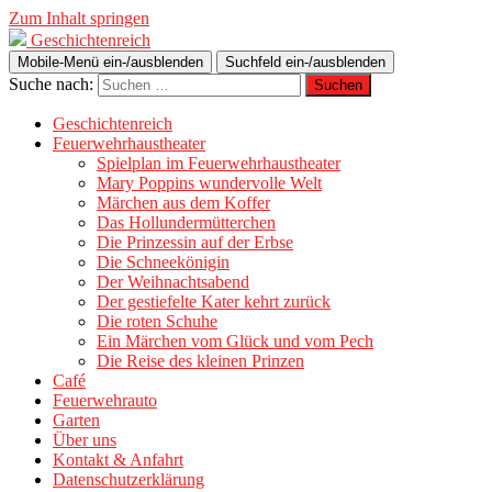
Zum Inhalt springen
Geschichtenreich
Mobile-Menü ein-/ausblenden
Suchfeld ein-/ausblenden
Suche nach:
Geschichtenreich
Feuerwehrhaustheater
Spielplan im Feuerwehrhaustheater
Mary Poppins wundervolle Welt
Märchen aus dem Koffer
Das Hollundermütterchen
Die Prinzessin auf der Erbse
Die Schneekönigin
Der Weihnachtsabend
Der gestiefelte Kater kehrt zurück
Die roten Schuhe
Ein Märchen vom Glück und vom Pech
Die Reise des kleinen Prinzen
Café
Feuerwehrauto
Garten
Über uns
Kontakt & Anfahrt
Datenschutzerklärung