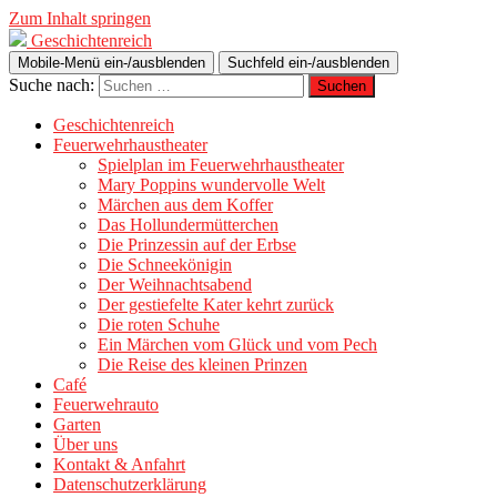
Zum Inhalt springen
Geschichtenreich
Mobile-Menü ein-/ausblenden
Suchfeld ein-/ausblenden
Suche nach:
Geschichtenreich
Feuerwehrhaustheater
Spielplan im Feuerwehrhaustheater
Mary Poppins wundervolle Welt
Märchen aus dem Koffer
Das Hollundermütterchen
Die Prinzessin auf der Erbse
Die Schneekönigin
Der Weihnachtsabend
Der gestiefelte Kater kehrt zurück
Die roten Schuhe
Ein Märchen vom Glück und vom Pech
Die Reise des kleinen Prinzen
Café
Feuerwehrauto
Garten
Über uns
Kontakt & Anfahrt
Datenschutzerklärung