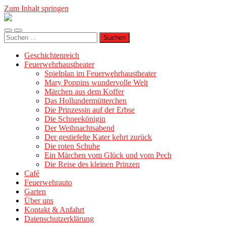
Zum Inhalt springen
Geschichtenreich
Mobile-
Suchfeld
Suche
Menü
ein-/ausblenden
nach:
ein-/ausblenden
Geschichtenreich
Feuerwehrhaustheater
Spielplan im Feuerwehrhaustheater
Mary Poppins wundervolle Welt
Märchen aus dem Koffer
Das Hollundermütterchen
Die Prinzessin auf der Erbse
Die Schneekönigin
Der Weihnachtsabend
Der gestiefelte Kater kehrt zurück
Die roten Schuhe
Ein Märchen vom Glück und vom Pech
Die Reise des kleinen Prinzen
Café
Feuerwehrauto
Garten
Über uns
Kontakt & Anfahrt
Datenschutzerklärung