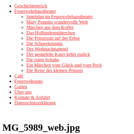
Geschichtenreich
Feuerwehrhaustheater
Spielplan im Feuerwehrhaustheater
Mary Poppins wundervolle Welt
Märchen aus dem Koffer
Das Hollundermütterchen
Die Prinzessin auf der Erbse
Die Schneekönigin
Der Weihnachtsabend
Der gestiefelte Kater kehrt zurück
Die roten Schuhe
Ein Märchen vom Glück und vom Pech
Die Reise des kleinen Prinzen
Café
Feuerwehrauto
Garten
Über uns
Kontakt & Anfahrt
Datenschutzerklärung
MG_5989_web.jpg