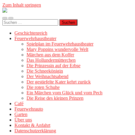
Zum Inhalt springen
Geschichtenreich
Mobile-
Suchfeld
Suche
Menü
ein-/ausblenden
nach:
ein-/ausblenden
Geschichtenreich
Feuerwehrhaustheater
Spielplan im Feuerwehrhaustheater
Mary Poppins wundervolle Welt
Märchen aus dem Koffer
Das Hollundermütterchen
Die Prinzessin auf der Erbse
Die Schneekönigin
Der Weihnachtsabend
Der gestiefelte Kater kehrt zurück
Die roten Schuhe
Ein Märchen vom Glück und vom Pech
Die Reise des kleinen Prinzen
Café
Feuerwehrauto
Garten
Über uns
Kontakt & Anfahrt
Datenschutzerklärung