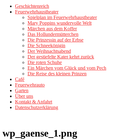
Geschichtenreich
Feuerwehrhaustheater
Spielplan im Feuerwehrhaustheater
Mary Poppins wundervolle Welt
Märchen aus dem Koffer
Das Hollundermütterchen
Die Prinzessin auf der Erbse
Die Schneekönigin
Der Weihnachtsabend
Der gestiefelte Kater kehrt zurück
Die roten Schuhe
Ein Märchen vom Glück und vom Pech
Die Reise des kleinen Prinzen
Café
Feuerwehrauto
Garten
Über uns
Kontakt & Anfahrt
Datenschutzerklärung
wp_gaense_1.png