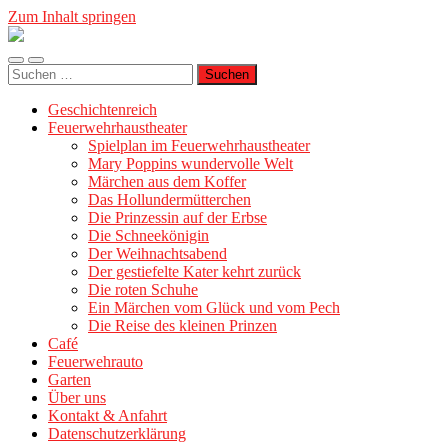
Zum Inhalt springen
Geschichtenreich
Mobile-
Suchfeld
Suche
Menü
ein-/ausblenden
nach:
ein-/ausblenden
Geschichtenreich
Feuerwehrhaustheater
Spielplan im Feuerwehrhaustheater
Mary Poppins wundervolle Welt
Märchen aus dem Koffer
Das Hollundermütterchen
Die Prinzessin auf der Erbse
Die Schneekönigin
Der Weihnachtsabend
Der gestiefelte Kater kehrt zurück
Die roten Schuhe
Ein Märchen vom Glück und vom Pech
Die Reise des kleinen Prinzen
Café
Feuerwehrauto
Garten
Über uns
Kontakt & Anfahrt
Datenschutzerklärung