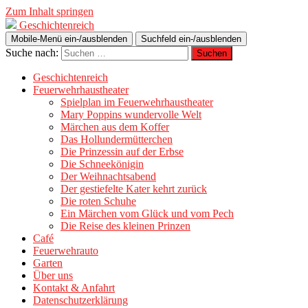
Zum Inhalt springen
Geschichtenreich
Mobile-Menü ein-/ausblenden
Suchfeld ein-/ausblenden
Suche nach:
Geschichtenreich
Feuerwehrhaustheater
Spielplan im Feuerwehrhaustheater
Mary Poppins wundervolle Welt
Märchen aus dem Koffer
Das Hollundermütterchen
Die Prinzessin auf der Erbse
Die Schneekönigin
Der Weihnachtsabend
Der gestiefelte Kater kehrt zurück
Die roten Schuhe
Ein Märchen vom Glück und vom Pech
Die Reise des kleinen Prinzen
Café
Feuerwehrauto
Garten
Über uns
Kontakt & Anfahrt
Datenschutzerklärung