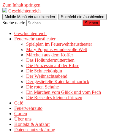
Zum Inhalt springen
Geschichtenreich
Mobile-Menü ein-/ausblenden
Suchfeld ein-/ausblenden
Suche nach:
Geschichtenreich
Feuerwehrhaustheater
Spielplan im Feuerwehrhaustheater
Mary Poppins wundervolle Welt
Märchen aus dem Koffer
Das Hollundermütterchen
Die Prinzessin auf der Erbse
Die Schneekönigin
Der Weihnachtsabend
Der gestiefelte Kater kehrt zurück
Die roten Schuhe
Ein Märchen vom Glück und vom Pech
Die Reise des kleinen Prinzen
Café
Feuerwehrauto
Garten
Über uns
Kontakt & Anfahrt
Datenschutzerklärung