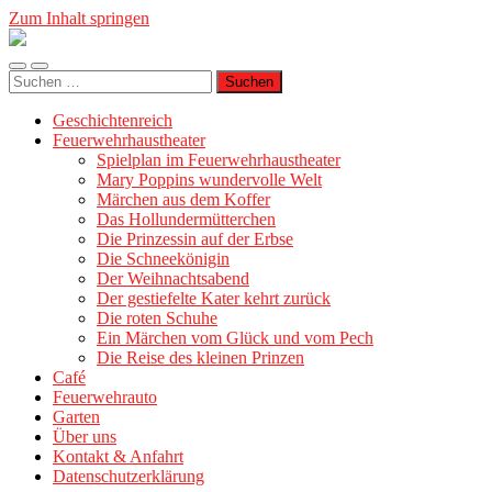
Zum Inhalt springen
Geschichtenreich
Mobile-
Suchfeld
Suche
Menü
ein-/ausblenden
nach:
ein-/ausblenden
Geschichtenreich
Feuerwehrhaustheater
Spielplan im Feuerwehrhaustheater
Mary Poppins wundervolle Welt
Märchen aus dem Koffer
Das Hollundermütterchen
Die Prinzessin auf der Erbse
Die Schneekönigin
Der Weihnachtsabend
Der gestiefelte Kater kehrt zurück
Die roten Schuhe
Ein Märchen vom Glück und vom Pech
Die Reise des kleinen Prinzen
Café
Feuerwehrauto
Garten
Über uns
Kontakt & Anfahrt
Datenschutzerklärung