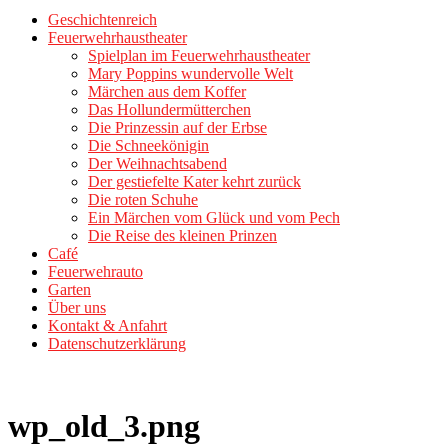
Geschichtenreich
Feuerwehrhaustheater
Spielplan im Feuerwehrhaustheater
Mary Poppins wundervolle Welt
Märchen aus dem Koffer
Das Hollundermütterchen
Die Prinzessin auf der Erbse
Die Schneekönigin
Der Weihnachtsabend
Der gestiefelte Kater kehrt zurück
Die roten Schuhe
Ein Märchen vom Glück und vom Pech
Die Reise des kleinen Prinzen
Café
Feuerwehrauto
Garten
Über uns
Kontakt & Anfahrt
Datenschutzerklärung
wp_old_3.png