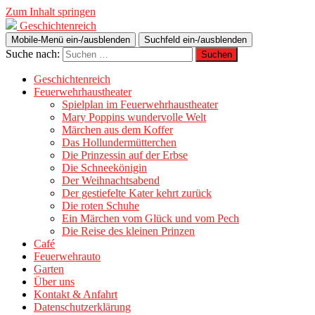
Zum Inhalt springen
Geschichtenreich
Mobile-Menü ein-/ausblenden
Suchfeld ein-/ausblenden
Suche nach:
Geschichtenreich
Feuerwehrhaustheater
Spielplan im Feuerwehrhaustheater
Mary Poppins wundervolle Welt
Märchen aus dem Koffer
Das Hollundermütterchen
Die Prinzessin auf der Erbse
Die Schneekönigin
Der Weihnachtsabend
Der gestiefelte Kater kehrt zurück
Die roten Schuhe
Ein Märchen vom Glück und vom Pech
Die Reise des kleinen Prinzen
Café
Feuerwehrauto
Garten
Über uns
Kontakt & Anfahrt
Datenschutzerklärung